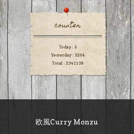
counter
Today :
5
Yesterday :
3204
Total :
2341139
欧風Curry Monzu