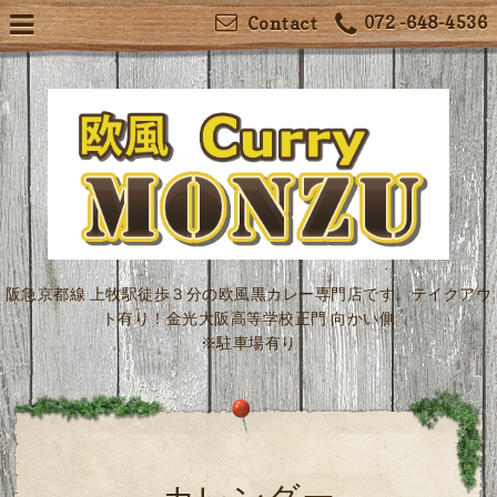
072 -648-4536
Contact
阪急京都線 上牧駅徒歩３分の欧風黒カレー専門店です。テイクアウ
ト有り！金光大阪高等学校正門 向かい側
※駐車場有り