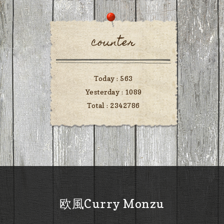
counter
Today :
563
Yesterday :
1089
Total :
2342786
欧風Curry Monzu