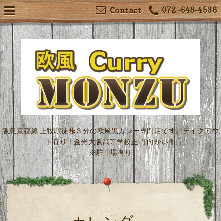
072 -648-4536
Contact
阪急京都線 上牧駅徒歩３分の欧風黒カレー専門店です。テイクアウ
ト有り！金光大阪高等学校正門 向かい側
※駐車場有り