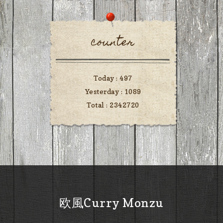
counter
Today :
497
Yesterday :
1089
Total :
2342720
欧風Curry Monzu