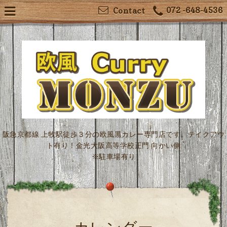
072 -648-4536
Contact
阪急京都線 上牧駅徒歩３分の欧風黒カレー専門店です。テイクアウ
ト有り！金光大阪高等学校正門 向かい側
※駐車場有り