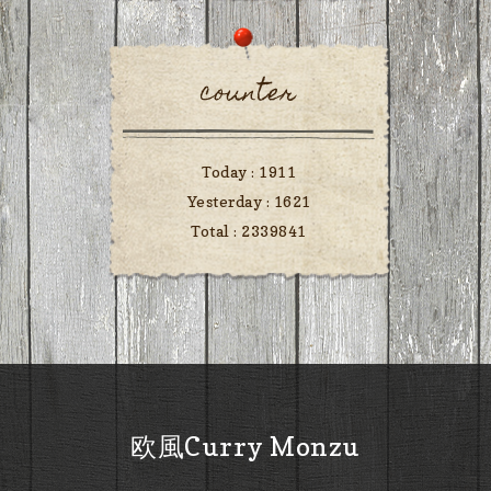
counter
Today :
1911
Yesterday :
1621
Total :
2339841
欧風Curry Monzu