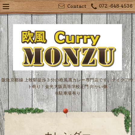
072 -648-4536
Contact
阪急京都線 上牧駅徒歩３分の欧風黒カレー専門店です。テイクアウ
ト有り！金光大阪高等学校正門 向かい側
※駐車場有り