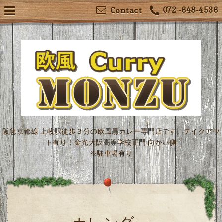
072 -648-4536
Contact
阪急京都線 上牧駅徒歩３分の欧風黒カレー専門店です。テイクアウ
ト有り！金光大阪高等学校正門 向かい側
※駐車場有り