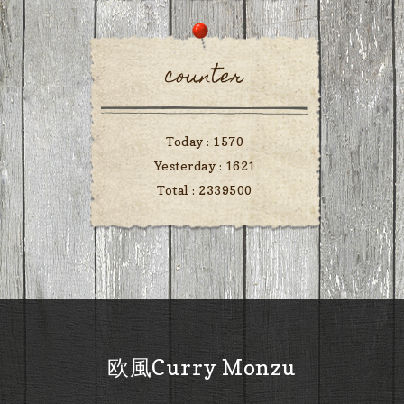
counter
Today :
1570
Yesterday :
1621
Total :
2339500
欧風Curry Monzu