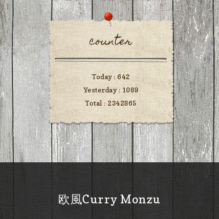
counter
Today :
642
Yesterday :
1089
Total :
2342865
欧風Curry Monzu