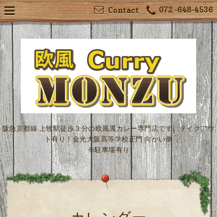
072 -648-4536
Contact
阪急京都線 上牧駅徒歩３分の欧風黒カレー専門店です。テイクアウ
ト有り！金光大阪高等学校正門 向かい側
※駐車場有り