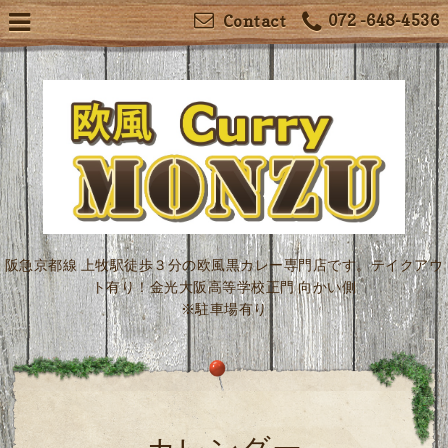
072 -648-4536
Contact
阪急京都線 上牧駅徒歩３分の欧風黒カレー専門店です。テイクアウ
ト有り！金光大阪高等学校正門 向かい側
※駐車場有り