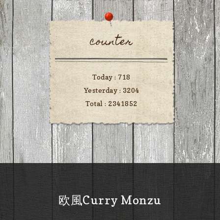
counter
Today :
718
Yesterday :
3204
Total :
2341852
欧風Curry Monzu