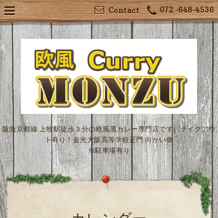
072 -648-4536
Contact
阪急京都線 上牧駅徒歩３分の欧風黒カレー専門店です。テイクアウ
ト有り！金光大阪高等学校正門 向かい側
※駐車場有り