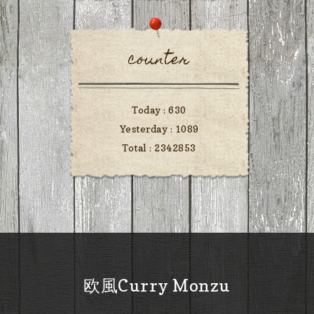
counter
Today :
630
Yesterday :
1089
Total :
2342853
欧風Curry Monzu