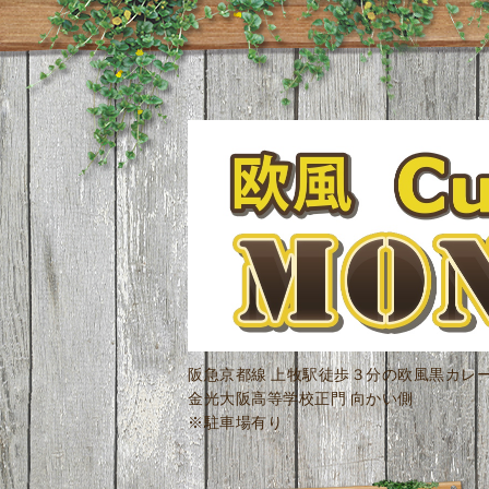
阪急京都線 上牧駅徒歩３分の欧風黒カレ
金光大阪高等学校正門 向かい側
※駐車場有り