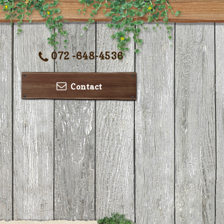
072 -648-4536
Contact