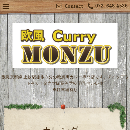
072 -648-4536
Contact
阪急京都線 上牧駅徒歩３分の欧風黒カレー専門店です。テイクアウ
ト有り！金光大阪高等学校正門 向かい側
※駐車場有り