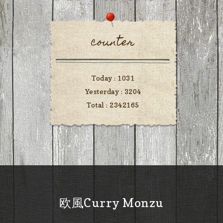
counter
Today :
1031
Yesterday :
3204
Total :
2342165
欧風Curry Monzu