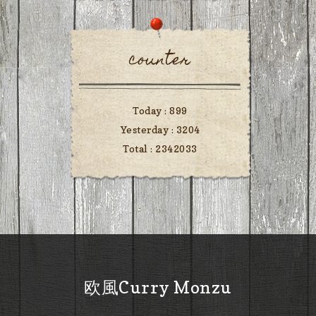
counter
Today :
899
Yesterday :
3204
Total :
2342033
欧風Curry Monzu