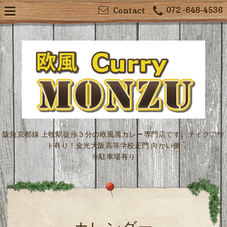
072 -648-4536
Contact
阪急京都線 上牧駅徒歩３分の欧風黒カレー専門店です。テイクアウ
ト有り！金光大阪高等学校正門 向かい側
※駐車場有り