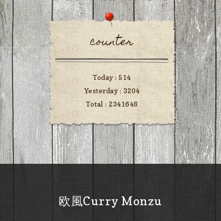
counter
Today :
514
Yesterday :
3204
Total :
2341648
欧風Curry Monzu