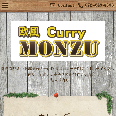
072 -648-4536
Contact
阪急京都線 上牧駅徒歩３分の欧風黒カレー専門店です。テイクアウ
ト有り！金光大阪高等学校正門 向かい側
※駐車場有り