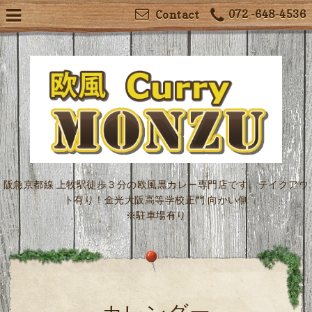
072 -648-4536
Contact
阪急京都線 上牧駅徒歩３分の欧風黒カレー専門店です。テイクアウ
ト有り！金光大阪高等学校正門 向かい側
※駐車場有り