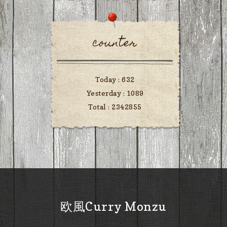
counter
Today :
632
Yesterday :
1089
Total :
2342855
欧風Curry Monzu