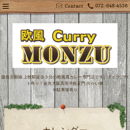
072 -648-4536
Contact
阪急京都線 上牧駅徒歩３分の欧風黒カレー専門店です。テイクアウ
ト有り！金光大阪高等学校正門 向かい側
※駐車場有り