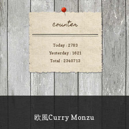
counter
Today :
2783
Yesterday :
1621
Total :
2340713
欧風Curry Monzu