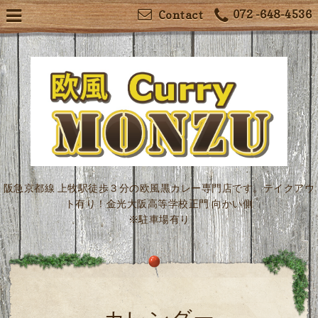
072 -648-4536
Contact
阪急京都線 上牧駅徒歩３分の欧風黒カレー専門店です。テイクアウ
ト有り！金光大阪高等学校正門 向かい側
※駐車場有り