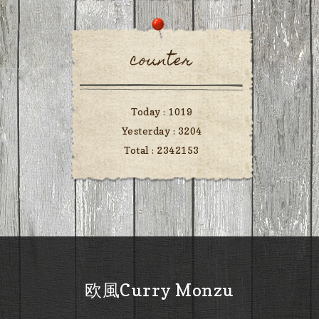
counter
Today :
1019
Yesterday :
3204
Total :
2342153
欧風Curry Monzu