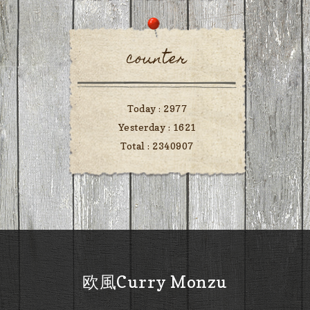
counter
Today :
2977
Yesterday :
1621
Total :
2340907
欧風Curry Monzu