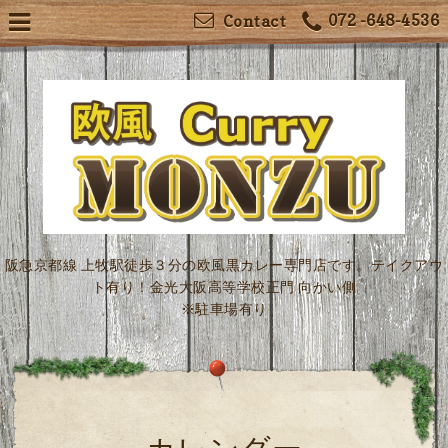
072 -648-4536
Contact
阪急京都線 上牧駅徒歩３分の欧風黒カレー専門店です。テイクアウ
ト有り！金光大阪高等学校正門 向かい側
※駐車場有り