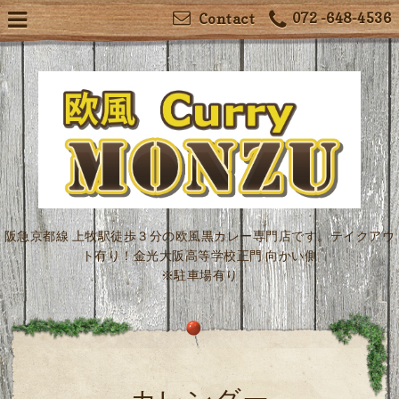
072 -648-4536
Contact
阪急京都線 上牧駅徒歩３分の欧風黒カレー専門店です。テイクアウ
ト有り！金光大阪高等学校正門 向かい側
※駐車場有り