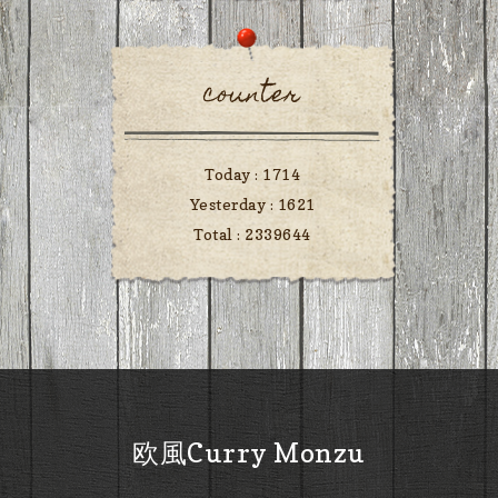
counter
Today :
1714
Yesterday :
1621
Total :
2339644
欧風Curry Monzu