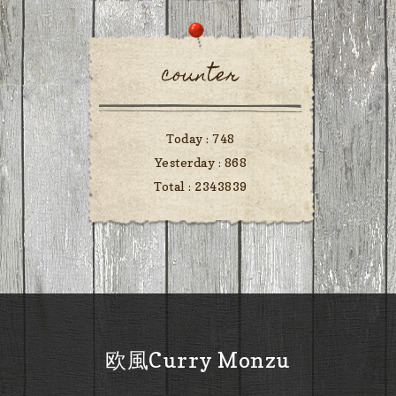
counter
Today :
748
Yesterday :
868
Total :
2343839
欧風Curry Monzu