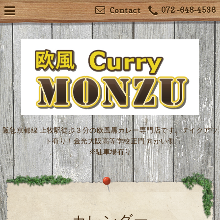
072 -648-4536
Contact
阪急京都線 上牧駅徒歩３分の欧風黒カレー専門店です。テイクアウ
ト有り！金光大阪高等学校正門 向かい側
※駐車場有り