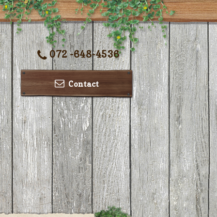
072 -648-4536
Contact