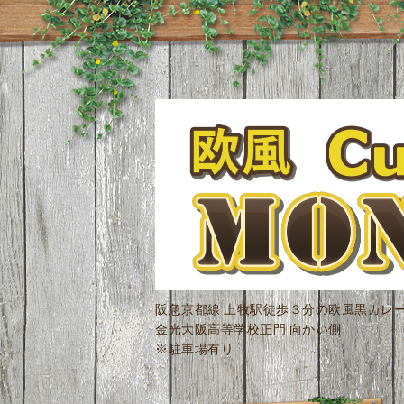
阪急京都線 上牧駅徒歩３分の欧風黒カレ
金光大阪高等学校正門 向かい側
※駐車場有り