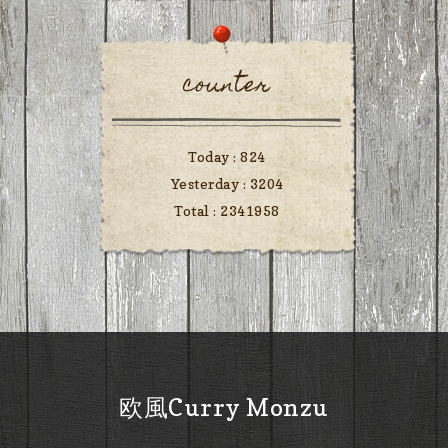
counter
Today :
824
Yesterday :
3204
Total :
2341958
欧風Curry Monzu