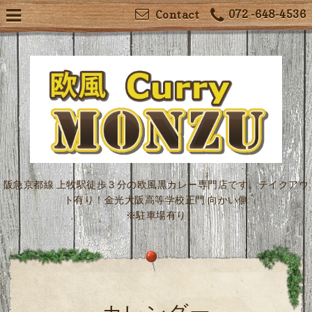
072 -648-4536
Contact
阪急京都線 上牧駅徒歩３分の欧風黒カレー専門店です。テイクアウ
ト有り！金光大阪高等学校正門 向かい側
※駐車場有り