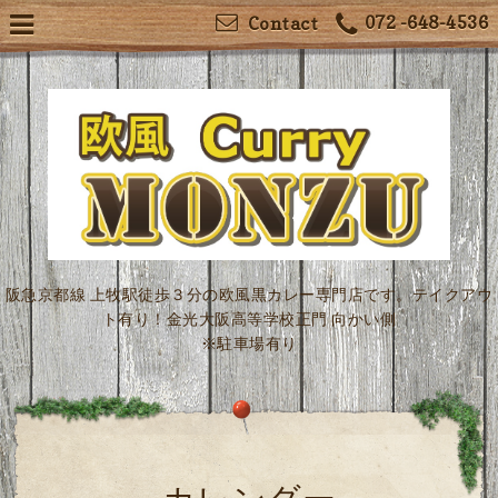
072 -648-4536
Contact
阪急京都線 上牧駅徒歩３分の欧風黒カレー専門店です。テイクアウ
ト有り！金光大阪高等学校正門 向かい側
※駐車場有り