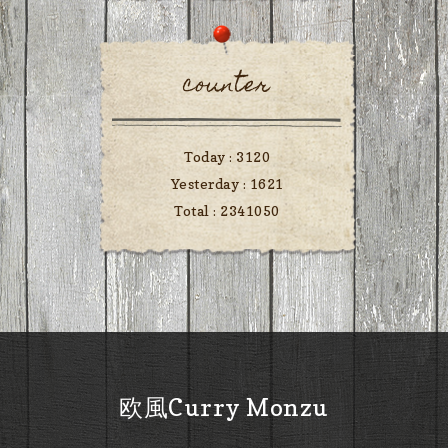
counter
Today :
3120
Yesterday :
1621
Total :
2341050
欧風Curry Monzu