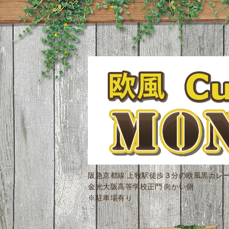
阪急京都線 上牧駅徒歩３分の欧風黒カレ
金光大阪高等学校正門 向かい側
※駐車場有り