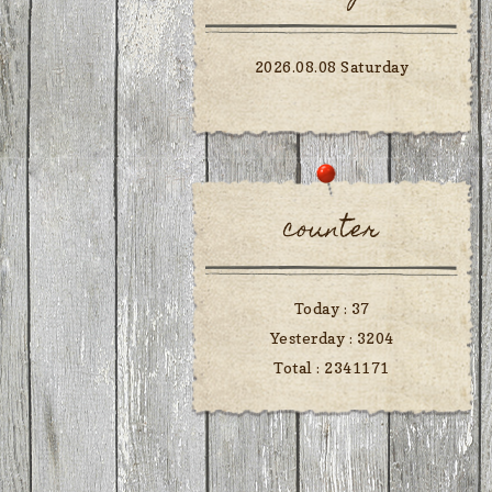
2026.08.08 Saturday
counter
Today :
37
Yesterday :
3204
Total :
2341171