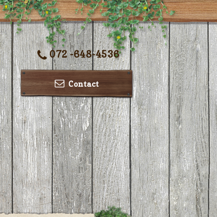
072 -648-4536
Contact