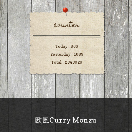
counter
Today :
806
Yesterday :
1089
Total :
2343029
欧風Curry Monzu