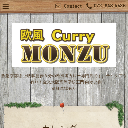
072 -648-4536
Contact
阪急京都線 上牧駅徒歩３分の欧風黒カレー専門店です。テイクアウ
ト有り！金光大阪高等学校正門 向かい側
※駐車場有り