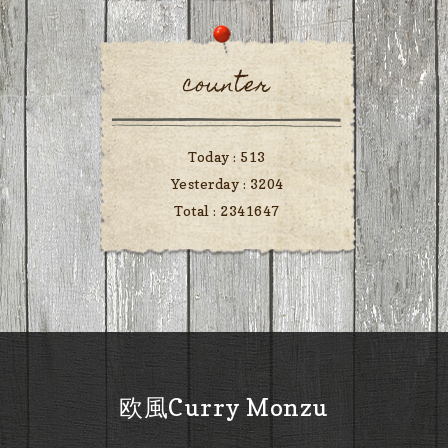
counter
Today :
513
Yesterday :
3204
Total :
2341647
欧風Curry Monzu