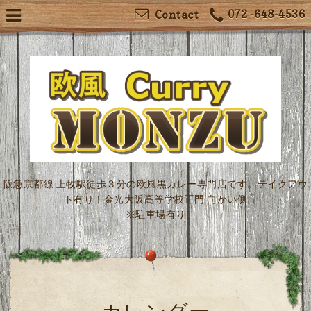
072 -648-4536
Contact
阪急京都線 上牧駅徒歩３分の欧風黒カレー専門店です。テイクアウ
ト有り！金光大阪高等学校正門 向かい側
※駐車場有り