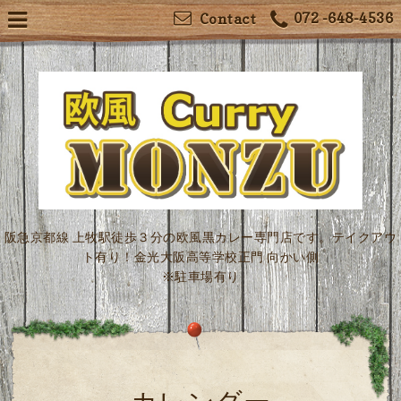
072 -648-4536
Contact
阪急京都線 上牧駅徒歩３分の欧風黒カレー専門店です。テイクアウ
ト有り！金光大阪高等学校正門 向かい側
※駐車場有り