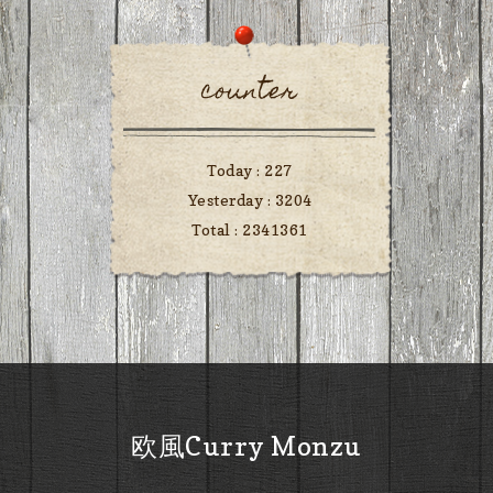
counter
Today :
227
Yesterday :
3204
Total :
2341361
欧風Curry Monzu