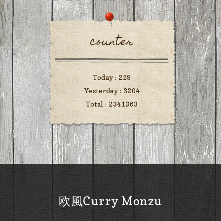
counter
Today :
229
Yesterday :
3204
Total :
2341363
欧風Curry Monzu