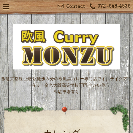
072 -648-4536
Contact
阪急京都線 上牧駅徒歩３分の欧風黒カレー専門店です。テイクアウ
ト有り！金光大阪高等学校正門 向かい側
※駐車場有り