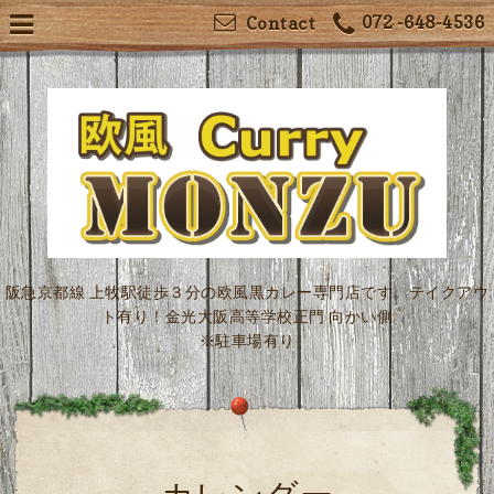
072 -648-4536
Contact
阪急京都線 上牧駅徒歩３分の欧風黒カレー専門店です。テイクアウ
ト有り！金光大阪高等学校正門 向かい側
※駐車場有り