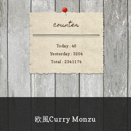
counter
Today :
40
Yesterday :
3204
Total :
2341174
欧風Curry Monzu