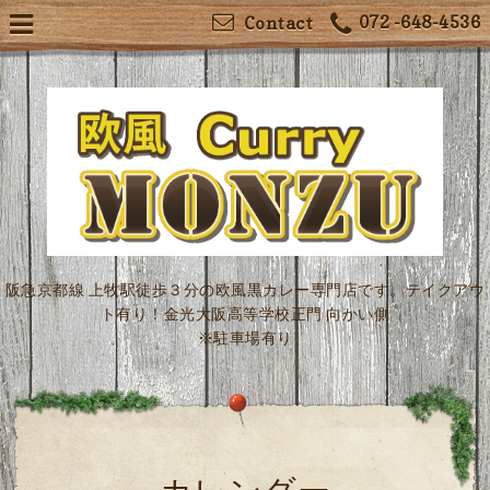
072 -648-4536
Contact
阪急京都線 上牧駅徒歩３分の欧風黒カレー専門店です。テイクアウ
ト有り！金光大阪高等学校正門 向かい側
※駐車場有り