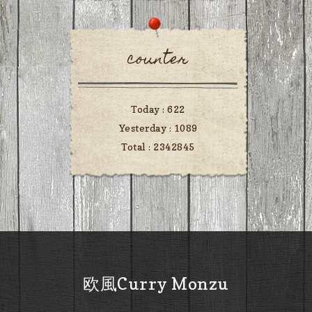
counter
Today :
622
Yesterday :
1089
Total :
2342845
欧風Curry Monzu