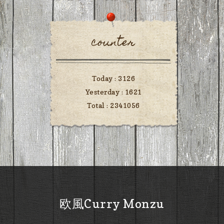
counter
Today :
3126
Yesterday :
1621
Total :
2341056
欧風Curry Monzu