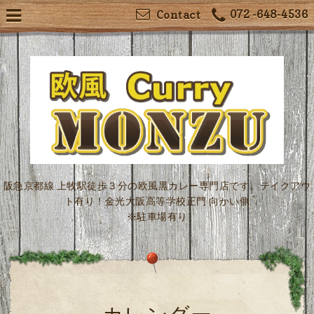
072 -648-4536
Contact
阪急京都線 上牧駅徒歩３分の欧風黒カレー専門店です。テイクアウ
ト有り！金光大阪高等学校正門 向かい側
※駐車場有り