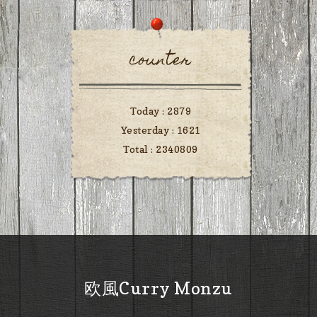
counter
Today :
2879
Yesterday :
1621
Total :
2340809
欧風Curry Monzu