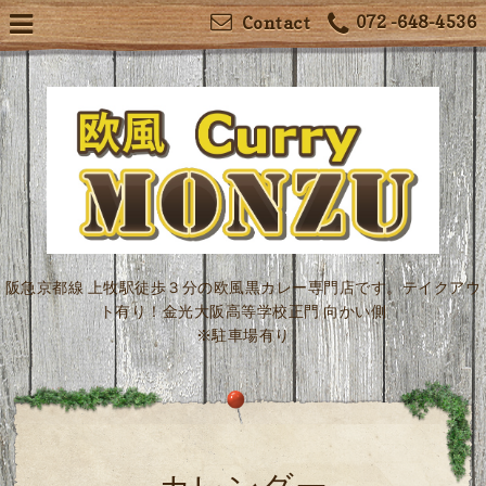
072 -648-4536
Contact
阪急京都線 上牧駅徒歩３分の欧風黒カレー専門店です。テイクアウ
ト有り！金光大阪高等学校正門 向かい側
※駐車場有り