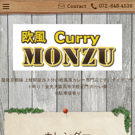
072 -648-4536
Contact
阪急京都線 上牧駅徒歩３分の欧風黒カレー専門店です。テイクアウ
ト有り！金光大阪高等学校正門 向かい側
※駐車場有り