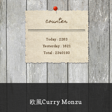
counter
Today :
2263
Yesterday :
1621
Total :
2340193
欧風Curry Monzu