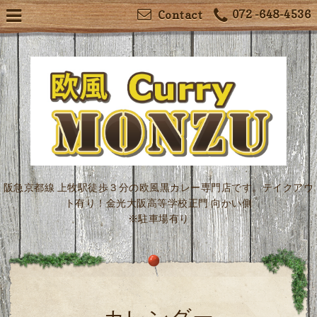
072 -648-4536
Contact
阪急京都線 上牧駅徒歩３分の欧風黒カレー専門店です。テイクアウ
ト有り！金光大阪高等学校正門 向かい側
※駐車場有り