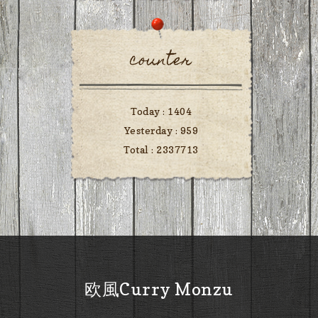
counter
Today :
1404
Yesterday :
959
Total :
2337713
欧風Curry Monzu