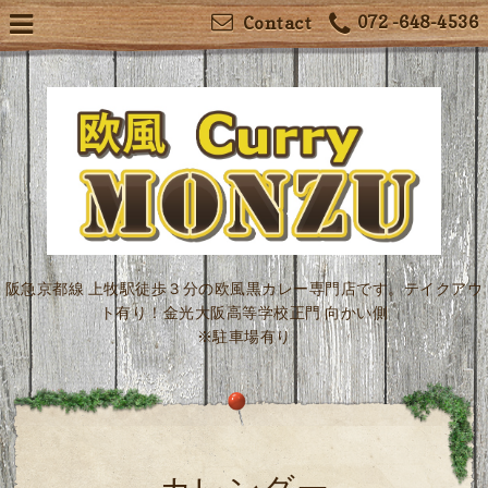
072 -648-4536
Contact
阪急京都線 上牧駅徒歩３分の欧風黒カレー専門店です。テイクアウ
ト有り！金光大阪高等学校正門 向かい側
※駐車場有り