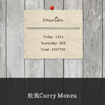
counter
Today :
1474
Yesterday :
959
Total :
2337783
欧風Curry Monzu