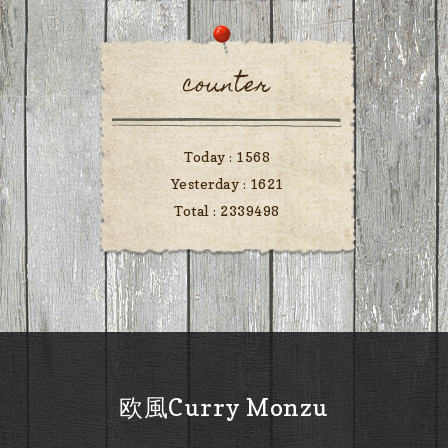
counter
Today :
1568
Yesterday :
1621
Total :
2339498
欧風Curry Monzu