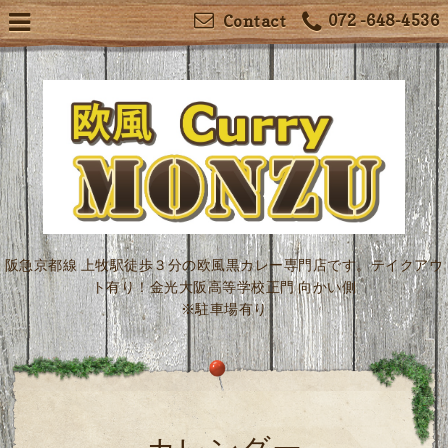
072 -648-4536
Contact
阪急京都線 上牧駅徒歩３分の欧風黒カレー専門店です。テイクアウ
ト有り！金光大阪高等学校正門 向かい側
※駐車場有り