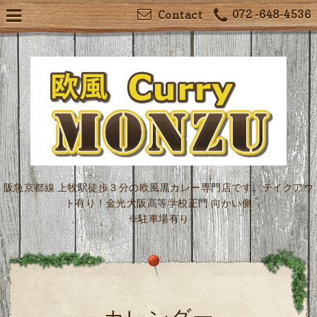
072 -648-4536
Contact
阪急京都線 上牧駅徒歩３分の欧風黒カレー専門店です。テイクアウ
ト有り！金光大阪高等学校正門 向かい側
※駐車場有り