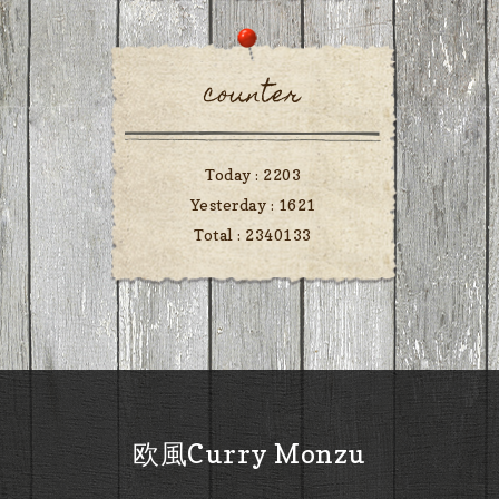
counter
Today :
2203
Yesterday :
1621
Total :
2340133
欧風Curry Monzu