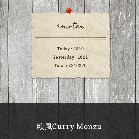
counter
Today :
2340
Yesterday :
1621
Total :
2340270
欧風Curry Monzu