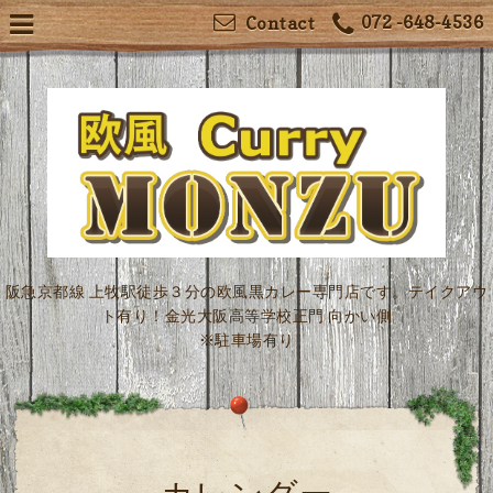
072 -648-4536
Contact
阪急京都線 上牧駅徒歩３分の欧風黒カレー専門店です。テイクアウ
ト有り！金光大阪高等学校正門 向かい側
※駐車場有り