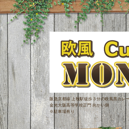
阪急京都線 上牧駅徒歩３分の欧風黒カレ
金光大阪高等学校正門 向かい側
※駐車場有り