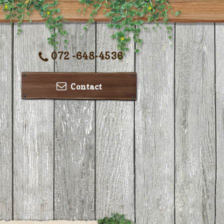
072 -648-4536
Contact