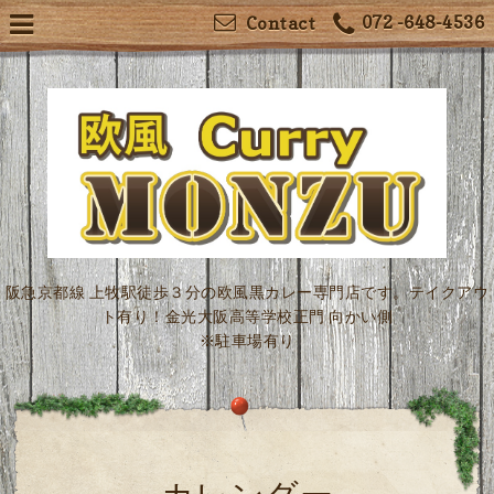
072 -648-4536
Contact
阪急京都線 上牧駅徒歩３分の欧風黒カレー専門店です。テイクアウ
ト有り！金光大阪高等学校正門 向かい側
※駐車場有り