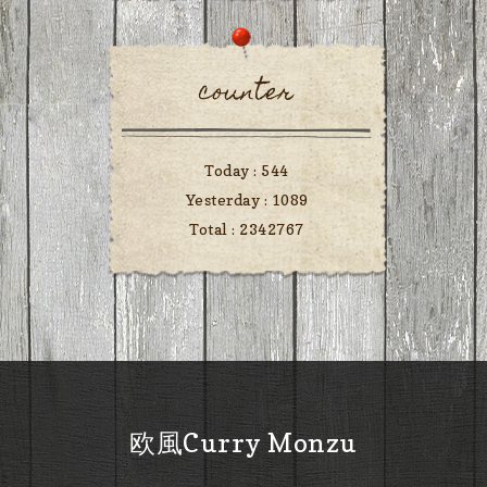
counter
Today :
544
Yesterday :
1089
Total :
2342767
欧風Curry Monzu