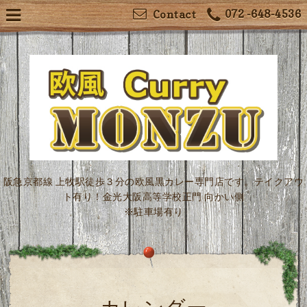
072 -648-4536
Contact
阪急京都線 上牧駅徒歩３分の欧風黒カレー専門店です。テイクアウ
ト有り！金光大阪高等学校正門 向かい側
※駐車場有り