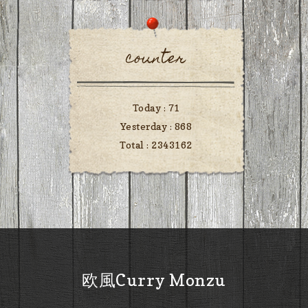
counter
Today :
71
Yesterday :
868
Total :
2343162
欧風Curry Monzu