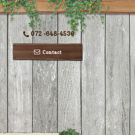
072 -648-4536
Contact