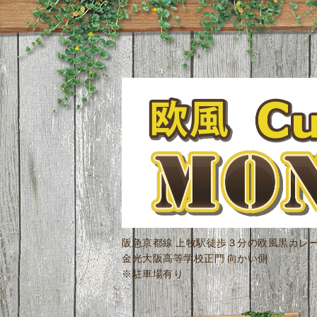
阪急京都線 上牧駅徒歩３分の欧風黒カレ
金光大阪高等学校正門 向かい側
※駐車場有り