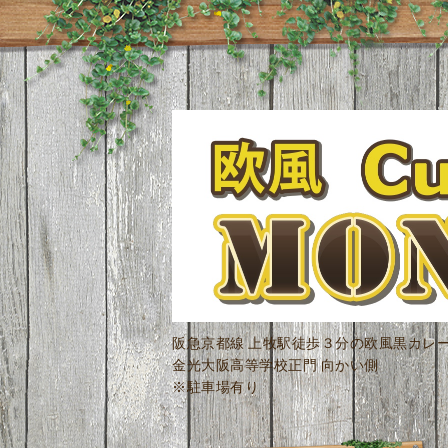
阪急京都線 上牧駅徒歩３分の欧風黒カレ
金光大阪高等学校正門 向かい側
※駐車場有り