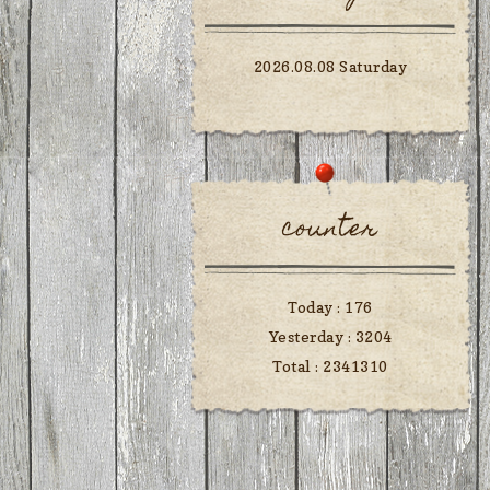
2026.08.08 Saturday
counter
Today :
176
Yesterday :
3204
Total :
2341310