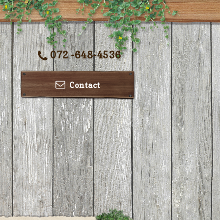
072 -648-4536
Contact