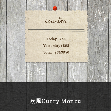
counter
Today :
765
Yesterday :
868
Total :
2343856
欧風Curry Monzu