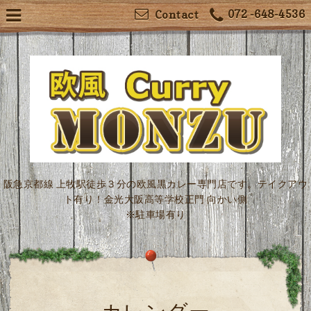
072 -648-4536
Contact
阪急京都線 上牧駅徒歩３分の欧風黒カレー専門店です。テイクアウ
ト有り！金光大阪高等学校正門 向かい側
※駐車場有り