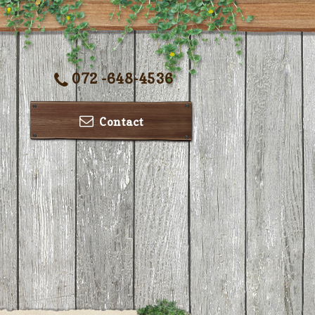
072 -648-4536
Contact