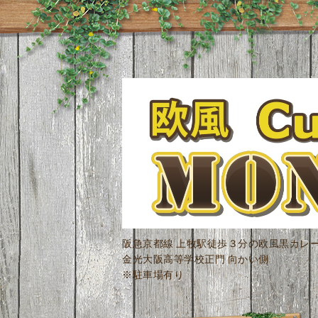
阪急京都線 上牧駅徒歩３分の欧風黒カレ
金光大阪高等学校正門 向かい側
※駐車場有り