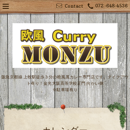
072 -648-4536
Contact
阪急京都線 上牧駅徒歩３分の欧風黒カレー専門店です。テイクアウ
ト有り！金光大阪高等学校正門 向かい側
※駐車場有り