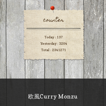
counter
Today :
137
Yesterday :
3204
Total :
2341271
欧風Curry Monzu