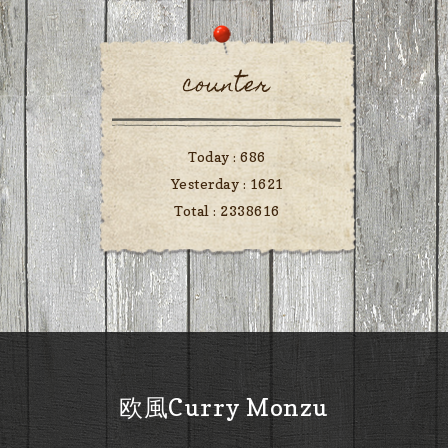
counter
Today :
686
Yesterday :
1621
Total :
2338616
欧風Curry Monzu