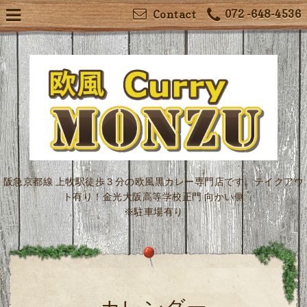
072 -648-4536
Contact
阪急京都線 上牧駅徒歩３分の欧風黒カレー専門店です。テイクアウ
ト有り！金光大阪高等学校正門 向かい側
※駐車場有り