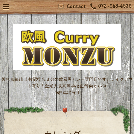
072 -648-4536
Contact
阪急京都線 上牧駅徒歩３分の欧風黒カレー専門店です。テイクアウ
ト有り！金光大阪高等学校正門 向かい側
※駐車場有り