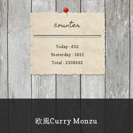
counter
Today :
652
Yesterday :
1621
Total :
2338582
欧風Curry Monzu