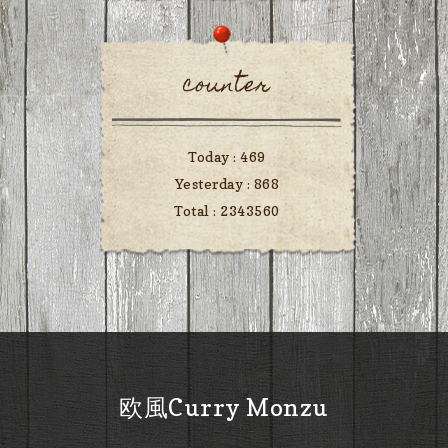
counter
Today :
469
Yesterday :
868
Total :
2343560
欧風Curry Monzu