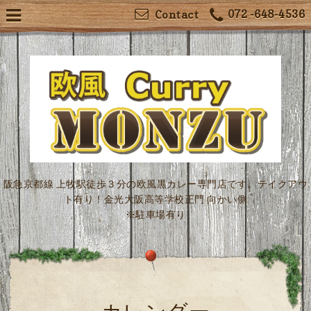
072 -648-4536
Contact
阪急京都線 上牧駅徒歩３分の欧風黒カレー専門店です。テイクアウ
ト有り！金光大阪高等学校正門 向かい側
※駐車場有り