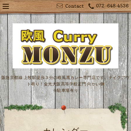
072 -648-4536
Contact
阪急京都線 上牧駅徒歩３分の欧風黒カレー専門店です。テイクアウ
ト有り！金光大阪高等学校正門 向かい側
※駐車場有り