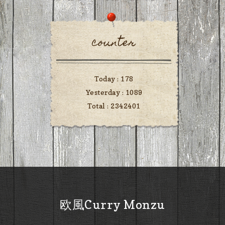
counter
Today :
178
Yesterday :
1089
Total :
2342401
欧風Curry Monzu