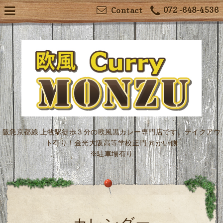
072 -648-4536
Contact
阪急京都線 上牧駅徒歩３分の欧風黒カレー専門店です。テイクアウ
ト有り！金光大阪高等学校正門 向かい側
※駐車場有り