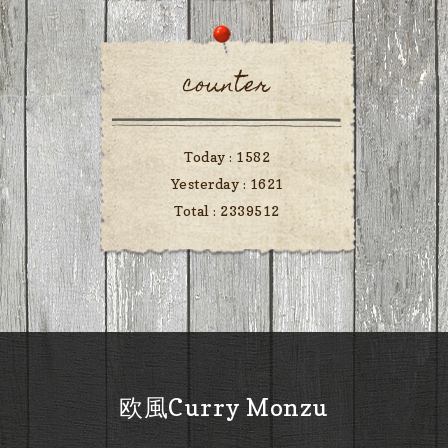
counter
Today :
1582
Yesterday :
1621
Total :
2339512
欧風Curry Monzu