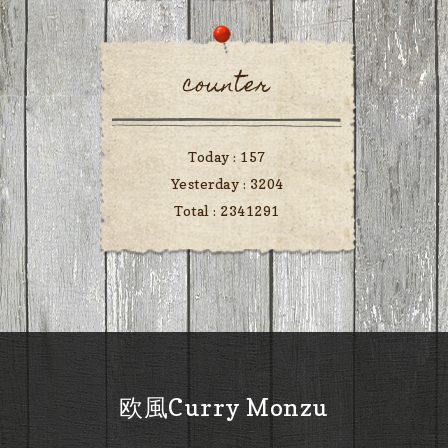
counter
Today :
157
Yesterday :
3204
Total :
2341291
欧風Curry Monzu