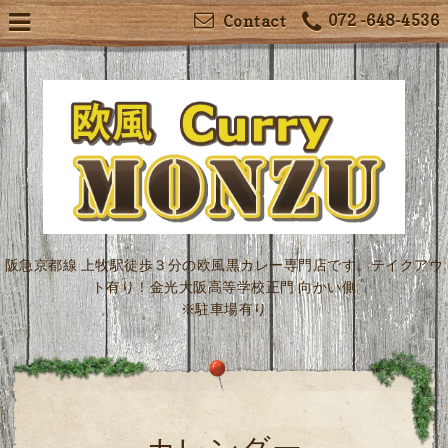
072 -648-4536
Contact
阪急京都線 上牧駅徒歩３分の欧風黒カレー専門店です。テイクアウ
ト有り！金光大阪高等学校正門 向かい側
※駐車場有り